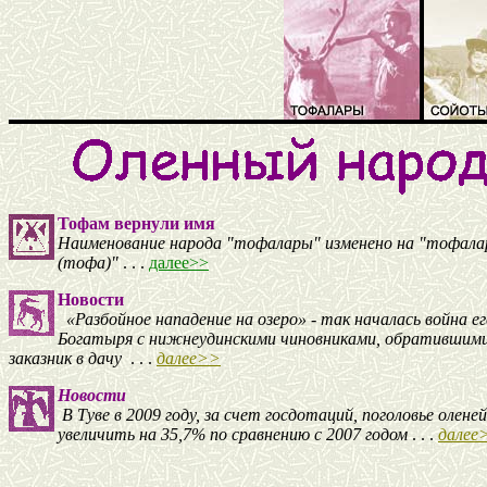
Тофам вернули имя
Наименование народа "тофалары" изменено на "тофал
(тофа)"
. . .
далее>>
Новости
«Разбойное нападение на озеро» - так началась война ег
Богатыря с нижнеудинскими чиновниками, обратившим
заказник в дачу
. . .
далее>>
Новости
В Туве в 2009 году, за счет госдотаций, поголовье олене
увеличить на 35,7% по сравнению с 2007 годом
. . .
далее